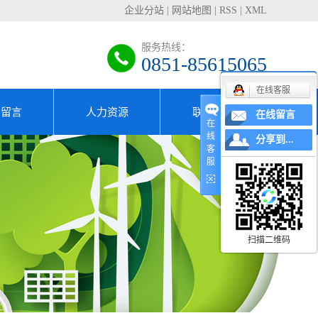
企业分站
|
网站地图
|
RSS
|
XML
服务热线：
0851-85615065
在线客服
户留言
人力资源
联系我们
在线留言
在
线
分享到...
专家团队
客
服
招贤纳士
人才理念
扫描二维码