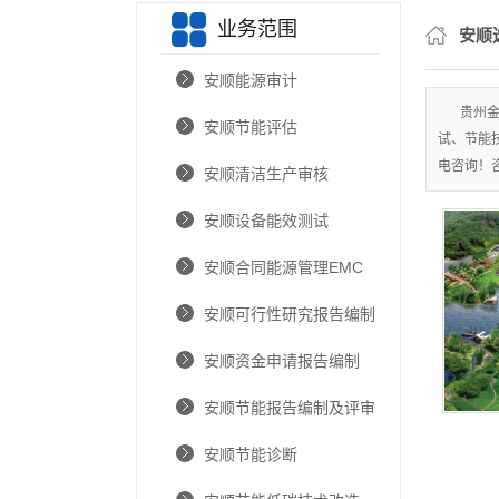
业务范围
安顺节能报
安顺
安顺节
安顺能源审计
贵州
安顺节能低
安顺节能评估
试、节能
安顺节能低
电咨询！咨询
安顺清洁生产审核
安顺新技术
安顺设备能效测试
安顺企业碳
安顺合同能源管理EMC
安顺温室气
安顺可行性研究报告编制
安顺交通
安顺资金申请报告编制
安顺通
安顺节能报告编制及评审
安顺防
安顺节能诊断
安顺林
安顺选