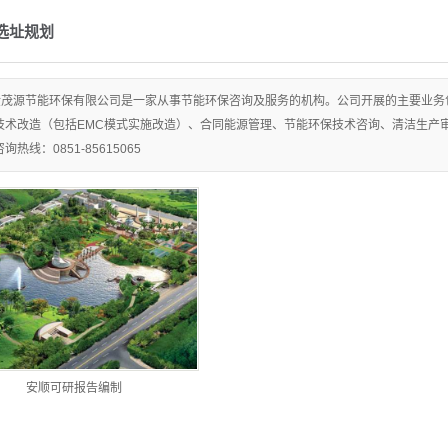
告编制...
选址规划
能诊断
金茂源节能环保有限公司是一家从事节能环保咨询及服务的机构。公司开展的主要业务
碳技术...
技术改造（包括EMC模式实施改造）、合同能源管理、节能环保技术咨询、清洁生产
碳新产...
热线：0851-85615065
和新工...
排放报...
体清单...
影响评价
航论证
洪评价
安顺可研报告编制
业评估
址规划