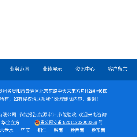
业务范围
业绩展示
资讯中心
客户留言
09 地址：贵州省贵阳市云岩区北京东路中天未来方舟H2组团6栋
所有，如有侵权请联系我们处理删除内容，谢谢！
能环保有限公司
节能报告
,
能源审计
,
节能验收
, 欢迎来电咨询!
号
：
华企立方
贵公网安备 52011202003268
六盘水
毕节
铜仁
黔南
黔西南
黔东南