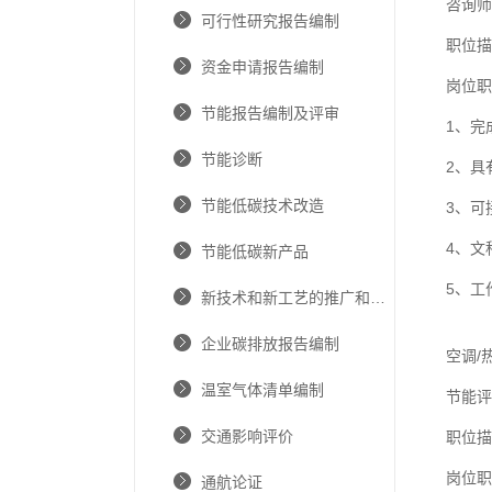
咨询师
可行性研究报告编制
职位描
资金申请报告编制
岗位职
节能报告编制及评审
1、完
节能诊断
2、具
节能低碳技术改造
3、可
4、文
节能低碳新产品
5、工
新技术和新工艺的推广和应用
企业碳排放报告编制
空调/
温室气体清单编制
节能评
交通影响评价
职位描
岗位职
通航论证