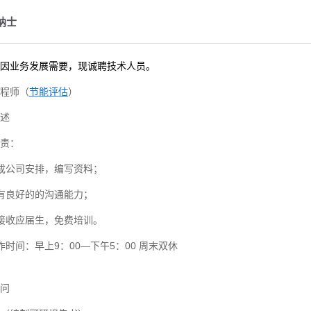
制及评...
纳士
诊断
因业务发展需要，现诚聘技术人员。
技术改造
程师（
节能评估
）
碳新产品
述
工艺的...
责：
报告编...
成公司安排，编写资料；
清单编制
有良好的的沟通能力；
响评价
接收应届生，免费培训。
论证
作时间：早上9：00—下午5：00 周末双休
评价
评估
问
规划