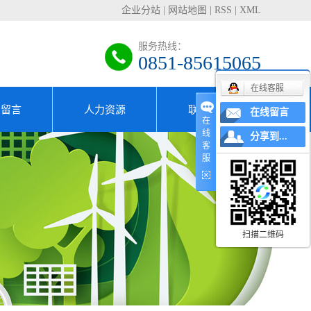
企业分站
|
网站地图
|
RSS
|
XML
服务热线：
0851-85615065
在线客服
户留言
人力资源
联系我们
在线留言
在
线
分享到...
专家团队
客
服
招贤纳士
人才理念
扫描二维码