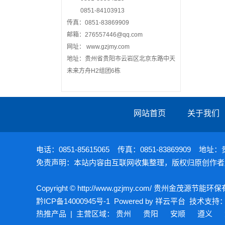
0851-84103913
传真：0851-83869909
邮箱：276557446@qq.com
网址： www.gzjmy.com
地址：贵州省贵阳市云岩区北京东路中天
未来方舟H2组团6栋
网站首页
关于我们
电话：0851-85615065 传真：0851-838699
免责声明：本站内容由互联网收集整理，版权归原创作者
Copyright © http://www.gzjmy.com/ 贵州金茂源节
黔ICP备14000945号-1
Powered by
祥云平台
技术支持
热推产品
| 主营区域：
贵州
贵阳
安顺
遵义