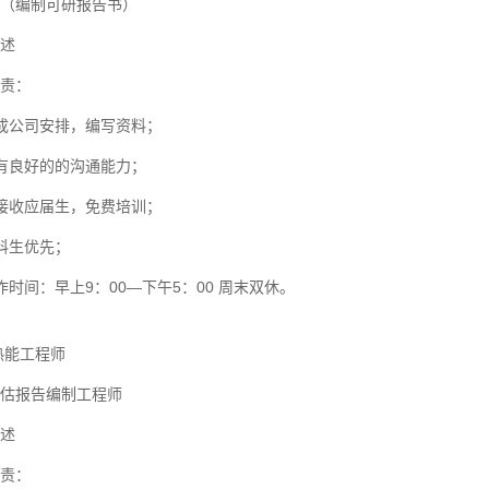
（编制可研报告书）
述
责：
成公司安排，编写资料；
有良好的的沟通能力；
接收应届生，免费培训；
科生优先；
作时间：早上9：00—下午5：00 周末双休。
热能工程师
估报告编制工程师
述
责：