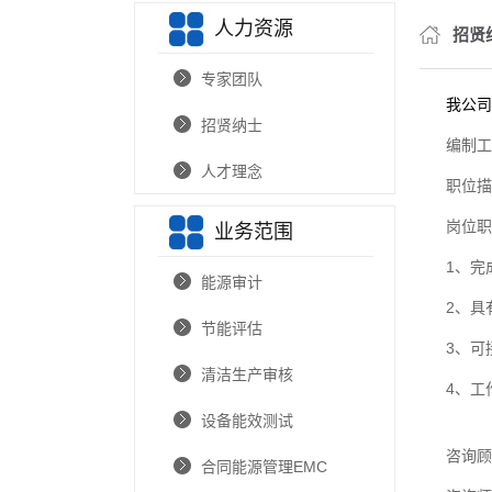
人力资源
节能报告编
招贤
节能
专家团队
我公司
节能低碳
招贤纳士
编制工
节能低
人才理念
职位描
新技术和新
岗位职
业务范围
企业碳排放
1、完
能源审计
温室气体
2、具
交通影
节能评估
3、可
通航
清洁生产审核
4、工
防洪
设备能效测试
林业
咨询顾
合同能源管理EMC
选址