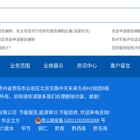
报告编制：农业项目可行性研究报告编制必备(深度好文)
资金申请报告编
项目资金申请报告编制
贵州节能评估话
源统计？
怎样做到绿色环
业务范围
业绩展示
资讯中心
客户留言
09 地址：贵州省贵阳市云岩区北京东路中天未来方舟H2组团6栋
所有，如有侵权请联系我们处理删除内容，谢谢！
能环保有限公司
节能报告
,
能源审计
,
节能验收
, 欢迎来电咨询!
号
：
华企立方
贵公网安备 52011202003268
六盘水
毕节
铜仁
黔南
黔西南
黔东南