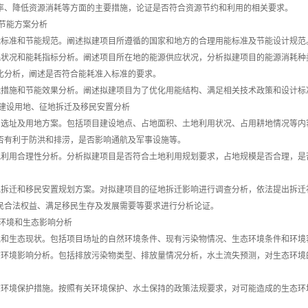
率、降低资源消耗等方面的主要措施，论证是否符合资源节约和利用的相关要求。
 节能方案分析
能标准和节能规范。阐述拟建项目所遵循的国家和地方的合理用能标准及节能设计规范
耗状况和能耗指标分析。阐述项目所在地的能源供应状况，分析拟建项目的能源消耗种
比分析，阐述是否符合能耗准入标准的要求。
能措施和节能效果分析。阐述拟建项目为了优化用能结构、满足相关技术政策和设计标
 建设用地、征地拆迁及移民安置分析
目选址及用地方案。包括项目建设地点、占地面积、土地利用状况、占用耕地情况等内
否有利于防洪和排涝，是否影响通航及军事设施等。
地利用合理性分析。分析拟建项目是否符合土地利用规划要求，占地规模是否合理，是
地拆迁和移民安置规划方案。对拟建项目的征地拆迁影响进行调查分析，依法提出拆迁
民合法权益、满足移民生存及发展需要等要求进行分析论证。
 环境和生态影响分析
境和生态现状。包括项目场址的自然环境条件、现有污染物情况、生态环境条件和环境
态环境影响分析。包括排放污染物类型、排放量情况分析，水土流失预测，对生态环境
态环境保护措施。按照有关环境保护、水土保持的政策法规要求，对可能造成的生态环