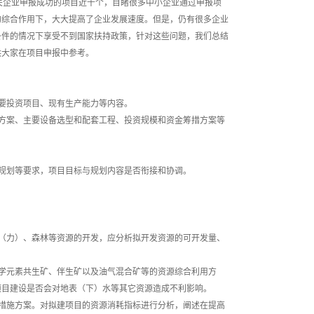
关企业申报成功的项目近千个，目睹很多中小企业通过申报项
的综合作用下，大大提高了企业发展速度。但是，仍有很多企业
条件的情况下享受不到国家扶持政策，针对这些问题，我们总结
供大家在项目申报中参考。
要投资项目、现有生产能力等内容。
方案、主要设备选型和配套工程、投资规模和资金筹措方案等
规划等要求，项目目标与规划内容是否衔接和协调。
（力）、森林等资源的开发，应分析拟开发资源的可开发量、
学元素共生矿、伴生矿以及油气混合矿等的资源综合利用方
项目建设是否会对地表（下）水等其它资源造成不利影响。
措施方案。对拟建项目的资源消耗指标进行分析，阐述在提高