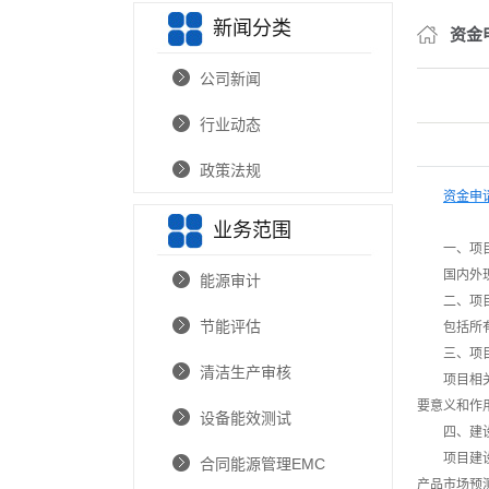
新闻分类
节能报告编
资金
节能
公司新闻
节能低碳
行业动态
节能低
政策法规
新技术和新
资金申
业务范围
企业碳排放
一、项
国内外
能源审计
温室气体
二、项
交通影
节能评估
包括所
三、项
通航
清洁生产审核
项目相
防洪
要意义和作
设备能效测试
四、建
林业
项目建
合同能源管理EMC
产品市场预
选址