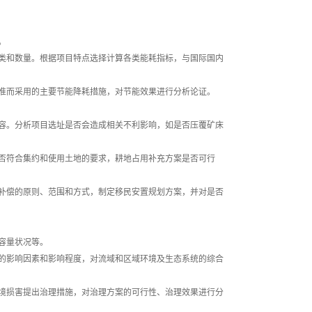
。
类和数量。根据项目特点选择计算各类能耗指标，与国际国内
准而采用的主要节能降耗措施，对节能效果进行分析论证。
容。分析项目选址是否会造成相关不利影响，如是否压覆矿床
否符合集约和使用土地的要求，耕地占用补充方案是否可行
补偿的原则、范围和方式，制定移民安置规划方案，并对是否
容量状况等。
的影响因素和影响程度，对流域和区域环境及生态系统的综合
境损害提出治理措施，对治理方案的可行性、治理效果进行分