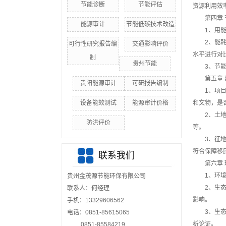
节能诊断
节能评估
资源利用效
第四章
能源审计
节能低碳技术改造
1、用
2、能
可行性研究报告编
交通影响评价
水平进行对
制
贵州节能
3、节
第五章
贵阳能源审计
可研报告编制
1、项
设备能效测试
能源审计价格
和文物，是
2、土
防洪评价
等。
3、征
符合保障移
联系我们
第六章
1、环
贵州金茂源节能环保有限公司
2、生
联系人：何经理
影响。
手机：13329606562
3、生
电话：0851-85615065
析论证。
0851-85584219