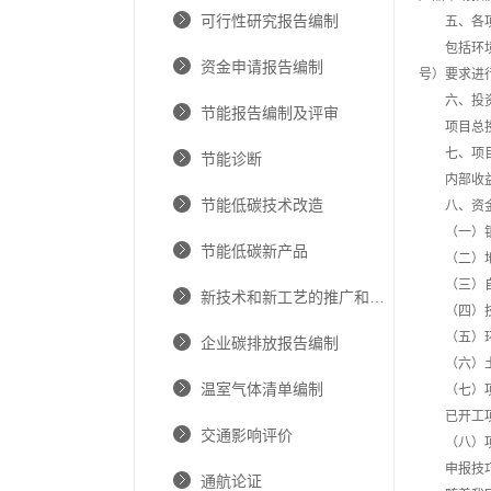
可行性研究报告编制
五、各
包括环
资金申请报告编制
号）要求进
六、投
节能报告编制及评审
项目总
七、项
节能诊断
内部收
节能低碳技术改造
八、资
（一）
节能低碳新产品
（二）
（三）
新技术和新工艺的推广和应用
（四）
（五）
企业碳排放报告编制
（六）
温室气体清单编制
（七）
已开工
交通影响评价
（八）
申报技
通航论证