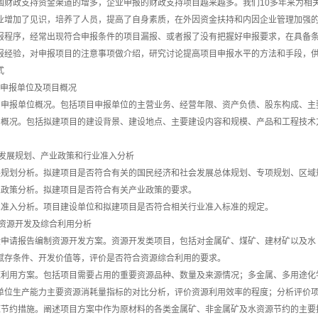
国财政支持资金渠道的增多，企业申报的财政支持项目越来越多。我们10多年来为相
业增加了见识，培养了人员，提高了自身素质，在外因资金扶持和内因企业管理加强
报程序，经常出现符合申报条件的项目漏报、或者报了没有把握好申报要求，在具备
报经验，对申报项目的注意事项做介绍，研究讨论提高项目申报水平的方法和手段，
式
章 申报单位及项目概况
目申报单位概况。包括项目申报单位的主营业务、经营年限、资产负债、股东构成、主
目概况。包括拟建项目的建设背景、建设地点、主要建设内容和规模、产品和工程技术
 发展规划、产业政策和行业准入分析
展规划分析。拟建项目是否符合有关的国民经济和社会发展总体规划、专项规划、区域
业政策分析。拟建项目是否符合有关产业政策的要求。
业准入分析。项目建设单位和拟建项目是否符合相关行业准入标准的规定。
 资源开发及综合利用分析
金申请报告编制资源开发方案。资源开发类项目，包括对金属矿、煤矿、建材矿以及水
赋存条件、开发价值等，评价是否符合资源综合利用的要求。
源利用方案。包括项目需要占用的重要资源品种、数量及来源情况；多金属、多用途化
单位生产能力主要资源消耗量指标的对比分析，评价资源利用效率的程度；分析评价
源节约措施。阐述项目方案中作为原材料的各类金属矿、非金属矿及水资源节约的主要