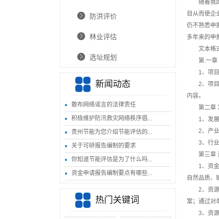
随着我
目从而使企
防洪评价
仍不熟悉申
林业评估
多年来的申
文本格
选址规划
第.一
1、项
新闻动态
2、项
内容。
散布网络谣言的法律责任
第二章
积极维护防汛救灾网络秩序倡...
1、发
2、产
贵州节能为您介绍节能评估的...
3、行
关于可研报告编制的要求
第三章
你知道节能评估是为了什么吗...
1、资
资金申请报告编制要点有哪些...
自然品质、
2、资
热门关键词
案；通过对
3、资