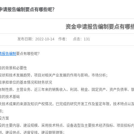
制及评...
申请报告编制要点有哪些呢？
诊断
资金申请报告编制要点有哪
技术改造
发布日期：
2022-10-14
作者：
点击：
131
碳新产品
工艺的...
请报告编制
要点有哪些呢？
报告编...
目的背景和必要性
现状和技术发展趋势，项目对相关产业发展的作用与影响，市场分析；
清单编制
目承担单位的基本情况和财务状况
响评价
有制性质、主营业务、近三年来的销售收入、利润、税金、固定资产、资产负债率、
目的技术基础
论证
关技术成果的来源及知识产权情况，已完成的研究开发工作及鉴定年限，技术特点以
评价
用；
设方案
评估
设的主要内容、建设规模、采用技术特点、设备选型及主要技术经济指标、项目招标内容
测、建设地点、进度安排、建设期管理等；
规划