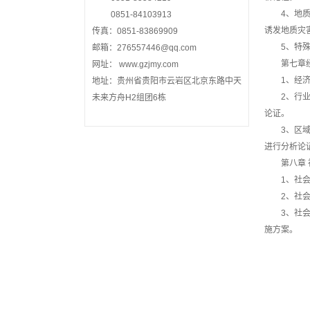
4、地
0851-84103913
诱发地质灾
传真：0851-83869909
5、特
邮箱：276557446@qq.com
第七章
网址： www.gzjmy.com
1、经
地址：贵州省贵阳市云岩区北京东路中天
2、行
未来方舟H2组团6栋
论证。
3、区
进行分析论
第八章
1、社
2、社
3、社
施方案。