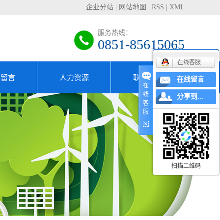
企业分站
|
网站地图
|
RSS
|
XML
服务热线：
0851-85615065
在线客服
户留言
人力资源
联系我们
在线留言
在
线
分享到...
专家团队
客
服
招贤纳士
人才理念
扫描二维码