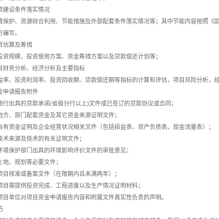
项建设条件落实情况
境保护、资源综合利用、节能措施及外部配套条件落实情况等；其中节能内容按照《
行编写。
资估算及筹措
投资规模，投资使用方案、资金筹措方案以及贷款偿还计划等；
目财务分析、经济分析及主要指标
益率、投资利润率、投资回收期、贷款偿还期等指标的计算和评估，项目风险分析，
金申请报告附件
银行出具的贷款承诺(省级分行以上)文件或已签订的贷款协议或合同；
地方、部门配套资金及其它资金来源证明文件；
自有资金证明及企业经营状况相关文件（包括损益表、资产负债表、现金流量表）；
技术来源及技术的有关证明文件；
环境保护部门出具的环境影响评价文件的审批意见；
土地、规划等必要文件；
项目核准或备案文件（在限期内且未满两年）；
项目需提供投资完成、工程进度以及生产情况证明材料；
项目单位对项目资金申请报告内容和附属文件真实性负责的声明。
巧