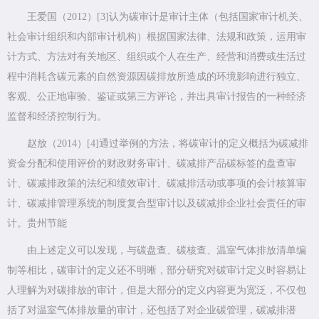
王爱国（2012）[3]认为碳审计是审计主体（包括国家审计机关、
社会审计组织和内部审计机构）根据国家法律、法规和政策，运用审
计方式、方法对有关地区、组织或个人在生产、经营和消费或生活过
程中消耗含碳元素的自然资源因碳排放所造成的环境影响进行独立、
客观、公正地审验、鉴证或第三方评论，并出具审计报告的一种经济
监督和经济控制行为。
赵放（2014）[4]通过举例的方法，将碳审计的定义概括为碳减排
资金分配和使用评价的财政财务审计、碳减排产品碳标签的盘查审
计、碳减排政策的法纪和绩效审计、碳减排活动或事项的会计核算审
计、碳减排管理系统的制度复合型审计以及碳减排企业社会责任的审
计。贵州节能
由上述定义可以发现，与碳盘查、碳核查、温室气体排放清单编
制等相比，碳审计的定义还不明晰，部分研究对碳审计定义时容易让
人理解为对碳排放的审计，但是大部分的定义内容更为宽泛，不仅包
括了对温室气体排放量的审计，还包括了对企业碳管理，碳减排潜