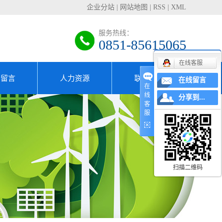
企业分站
|
网站地图
|
RSS
|
XML
服务热线：
0851-85615065
在线客服
户留言
人力资源
联系我们
在线留言
在
线
分享到...
专家团队
客
服
招贤纳士
人才理念
扫描二维码