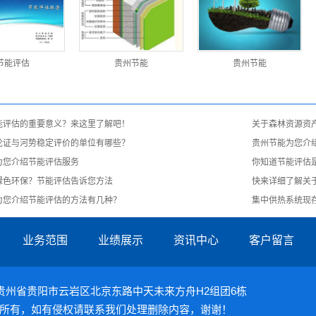
节能评估
贵州节能
贵州节能
能评估的重要意义？来这里了解吧！
关于森林资源资
论证与河势稳定评价的单位有哪些？
贵州节能为您介
为您介绍节能评估服务
你知道节能评估
绿色环保？节能评估告诉您方法
快来详细了解关
为您介绍节能评估的方法有几种？
集中供热系统现
业务范围
业绩展示
资讯中心
客户留言
09 地址：贵州省贵阳市云岩区北京东路中天未来方舟H2组团6栋
所有，如有侵权请联系我们处理删除内容，谢谢！