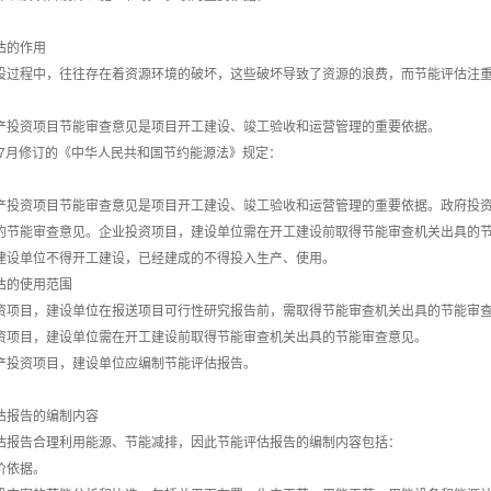
估的作用
设过程中，往往存在着资源环境的破坏，这些破坏导致了资源的浪费，而节能评估注
产投资项目节能审查意见是项目开工建设、竣工验收和运营管理的重要依据。
6年7月修订的《中华人民共和国节约能源法》规定：
产投资项目节能审查意见是项目开工建设、竣工验收和运营管理的重要依据。政府投
的节能审查意见。企业投资项目，建设单位需在开工建设前取得节能审查机关出具的
建设单位不得开工建设，已经建成的不得投入生产、使用。
估的使用范围
资项目，建设单位在报送项目可行性研究报告前，需取得节能审查机关出具的节能审
资项目，建设单位需在开工建设前取得节能审查机关出具的节能审查意见。
产投资项目，建设单位应编制节能评估报告。
估报告的编制内容
估报告合理利用能源、节能减排，因此节能评估报告的编制内容包括：
价依据。