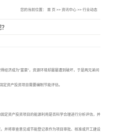
您的当前位置：
首 页
>>
资讯中心
>>
行业动态
呢？
得经济成为“富豪”，资源环境却屡屡遭到破坏，于是两兄弟间
定固定资产投资项目需要编制节能评估。
的固定资产投资项目的能源利用是否科学合理进行分析评估，并
案，并将审查意见或节能登记表作为项目审批、核准或开工建设