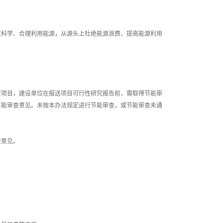
重科学、合理利用能源，从源头上杜绝能源浪费，提高能源利用
资项目，建设单位在报送项目可行性研究报告前，需取得节能审
节能审查意见。未按本办法规定进行节能审查，或节能审查未通
查意见。