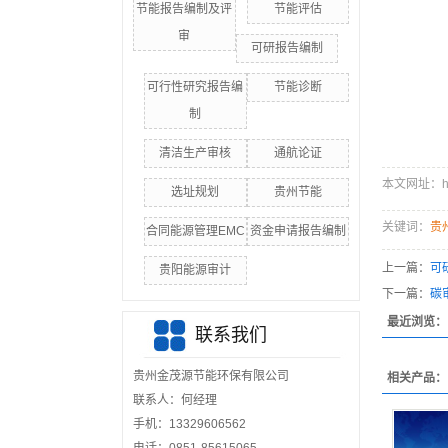
节能报告编制及评
节能评估
审
可研报告编制
可行性研究报告编
节能诊断
制
清洁生产审核
通航论证
本文网址：http:
选址规划
贵州节能
关键词：
贵
合同能源管理EMC
资金申请报告编制
上一篇：
可
贵阳能源审计
下一篇：
碳
最近浏览：
联系我们
贵州金茂源节能环保有限公司
相关产品：
联系人：何经理
手机：13329606562