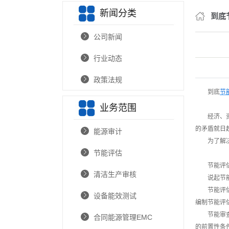
新闻分类
节能报告编
到底
节能
公司新闻
节能低碳
行业动态
节能低
政策法规
新技术和新
到底
节
业务范围
企业碳排放
经济、
的矛盾就日
能源审计
温室气体
为了解
交通影
节能评估
节能评
通航
清洁生产审核
说起节
防洪
节能评
设备能效测试
编制节能评
林业
节能审
合同能源管理EMC
的前置性条
选址