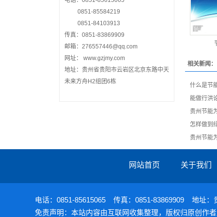
电话：0851-85615065
0851-85584219
0851-84103913
传真：0851-83869909
邮箱：276557446@qq.com
网址： www.gzjmy.com
相关新闻：
地址：贵州省贵阳市云岩区北京东路中天
未来方舟H2组团6栋
什么是节
能做行洪
贵州节能
怎样做到
贵州节能
网站首页
关于我们
电话：0851-85615065 传真：0851-838699
免责声明：本站内容由互联网收集整理，版权归原创作者