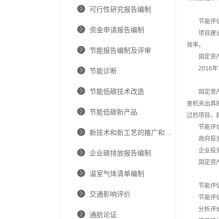
可行性研究报告编制
节能评
资金申请报告编制
项目建
效率。
节能报告编制及评审
固定资
201
节能诊断
节能低碳技术改造
固定资
查机关出具
节能低碳新产品
过的项目，
节能评
新技术和新工艺的推广和应用
政府投
企业投
企业碳排放报告编制
固定资
温室气体清单编制
节能评
交通影响评价
节能评
分析评
通航论证