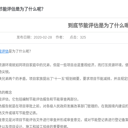
制及评...
节能评估是为了什么呢？
诊断
到底节能评估是为了什么
技术改造
发布日期：
2020-02-28
作者：
点击：
325
碳新产品
工艺的...
能评估
是为了什么呢？
报告编...
资源环境就如同项目家庭中的兄弟，但是一些项目总是重视经济，而打压资源环境，使
趋尖锐。
清单编制
决兄弟两个的矛盾，项目家族提出了“十一五”规划纲要，要求项目节能减排，并且规
响评价
估的概念
论证
能评估，它包括编制节能评估报告和节能审查两部分。
评价
估报告就是在项目审批之前，对各级人民政府发展改革部门管理的，在我国境内建设
估文件或填写节能登记表。
评估
查意见是对项目节能评估文件进行审查并形成审查意见，或对节能登记表进行登记备
件以及项目设计、施工和竣工验收的重要依据。
规划